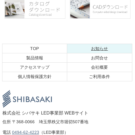
テ
ジ
ン
の
ツ
先
本
頭
文
へ
の
戻
先
る
頭
現在のページ
TOP
お知らせ
へ
製品情報
お問合せ
戻
る
アクセスマップ
会社概要
個人情報保護方針
ご利用条件
株式会社 シ
株式会社 シバサキ LED事業部 WEBサイト
住所
〒368-0066 埼玉県秩父市堀切507番地
バサキ LED
電話
0494-62-4223
（LED事業部）