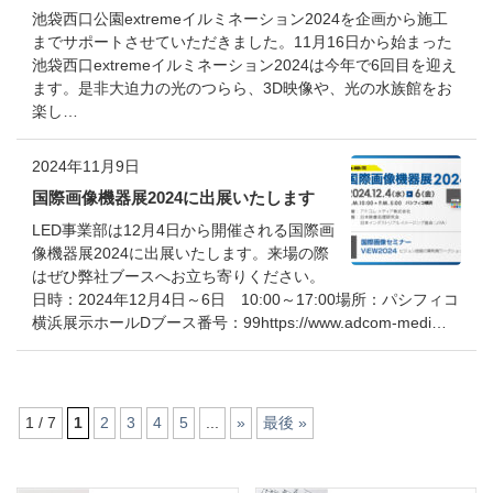
池袋西口公園extremeイルミネーション2024を企画から施工
までサポートさせていただきました。11月16日から始まった
池袋西口extremeイルミネーション2024は今年で6回目を迎え
ます。是非大迫力の光のつらら、3D映像や、光の水族館をお
楽し…
2024年11月9日
国際画像機器展2024に出展いたします
LED事業部は12月4日から開催される国際画
像機器展2024に出展いたします。来場の際
はぜひ弊社ブースへお立ち寄りください。
日時：2024年12月4日～6日 10:00～17:00場所：パシフィコ
横浜展示ホールDブース番号：99https://www.adcom-medi…
1 / 7
1
2
3
4
5
...
»
最後 »
コ
ペ
ン
ー