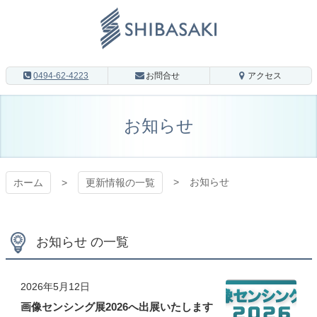
コ
ン
テ
ン
株式会社 シ
ツ
0494-62-4223
お問合せ
アクセス
本
バサキ LED
文
へ
お知らせ
事業部
ス
キ
ッ
WEBサイト
プ
お知らせ
ホーム
更新情報の一覧
お知らせ の一覧
2026年5月12日
画像センシング展2026へ出展いたします