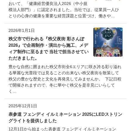
おいて、「健康経営優良法人2026（中小規
模法人部門）」に認定されました。当社では、従業員一人ひ
とりの心身の健康を重要な経営課題と位置づけ、働きや…
2026年1月1日
秩父市で行われる『秩父夜街 彩さんぽ
2026』で企画制作・演出から施工、メデ
ィア制作に至るまで 当社で担当させてい
ただきました。
豊かな自然に囲まれた秩父市街全6エリアに咲き誇る彩り溢れ
る華麗な光普段では見ることの出来ない秩父夜街を散策して
秩父の豊かな歴史と文化を再発見してみませんか。 下記日程
で開催されますので、冬に華やぐ秩父を是非見にいらして
く…
2025年12月1日
表参道 フェンディ イルミネーション 2025にLEDストリン
グライトを提供しました
12月1日から始まった表参道 フェンディ イルミネーション