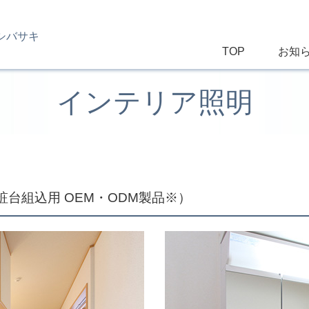
シバサキ
TOP
お知
インテリア照明
台組込用 OEM・ODM製品※）