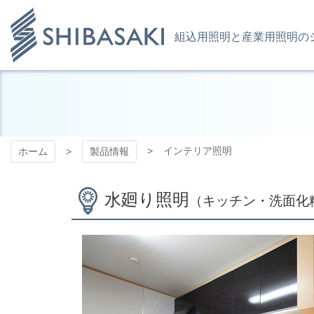
コ
ン
テ
組込用照明と産業用照明の
ン
ツ
株式会社 シ
本
文
へ
バサキ LED
ス
キ
事業部 WEB
インテリア照明
ホーム
製品情報
ッ
プ
サイト
水廻り照明
（キッチン・洗面化粧