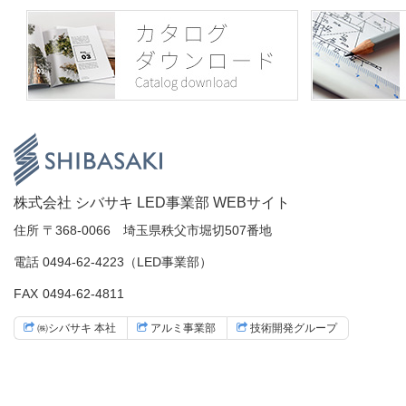
ン
の
ツ
先
本
頭
文
へ
の
戻
先
る
頭
へ
戻
る
株式会社
株式会社 シバサキ LED事業部 WEBサイト
住所
〒368-0066 埼玉県秩父市堀切507番地
シバサキ
電話
0494-62-4223
（LED事業部）
FAX
0494-62-4811
LED事業
㈱シバサキ
本社
アルミ事業部
技術開発
グループ
部 WEB