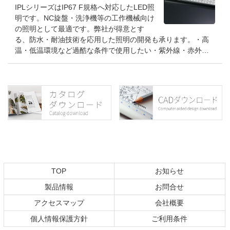
IPLシリーズはIP67 F規格へ対応したLED照
明です。NC旋盤・洗浄機等の工作機械向け
の照明として最適です。弊社が得意とす
る、防水・耐油技術を応用した照明の開発も承ります。・高
温・低温環境など過酷な条件で使用したい・紫外線・赤外…
コ
ペ
ン
ー
テ
ジ
ン
の
ツ
先
本
頭
文
へ
の
戻
TOP
お知らせ
先
る
製品情報
お問合せ
頭
へ
アクセスマップ
会社概要
戻
個人情報保護方針
ご利用条件
る