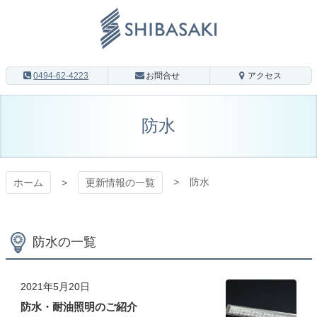
コ
ン
テ
ン
株式会社 シ
ツ
0494-62-4223
お問合せ
アクセス
本
バサキ LED
文
へ
防水
事業部
ス
キ
ッ
WEBサイト
プ
防水
ホーム
更新情報の一覧
防水の一覧
2021年5月20日
防水・耐油照明のご紹介