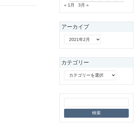
« 1月
3月 »
アーカイブ
ア
ー
カ
イ
カテゴリー
ブ
カ
テ
ゴ
リ
ー