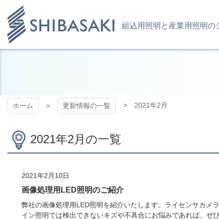
コ
ン
テ
組込用照明と産業用照明の
ン
ツ
株式会社 シ
本
文
へ
バサキ LED
ス
キ
事業部 WEB
2021年2月
ホーム
更新情報の一覧
ッ
プ
サイト
2021年2月の一覧
2021年2月10日
画像処理用LED照明のご紹介
弊社の画像処理用LED照明を紹介いたします。ライセンサカメ
イン照明では検出できないキズや不具合にお悩みであれば、ぜひご