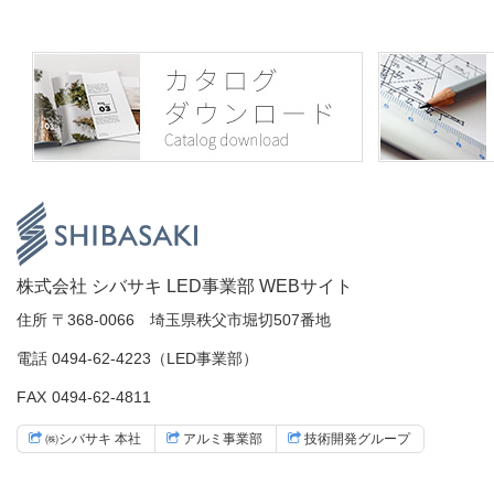
株式会社
株式会社 シバサキ LED事業部 WEBサイト
住所
〒368-0066 埼玉県秩父市堀切507番地
シバサキ
電話
0494-62-4223
（LED事業部）
FAX
0494-62-4811
LED事業
㈱シバサキ
本社
アルミ事業部
技術開発
グループ
部 WEB