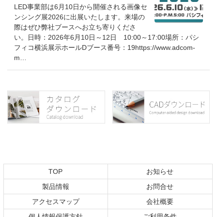
LED事業部は6月10日から開催される画像セ
ンシング展2026に出展いたします。来場の
際はぜひ弊社ブースへお立ち寄りくださ
い。日時：2026年6月10日～12日 10:00～17:00場所：パシ
フィコ横浜展示ホールDブース番号：19https://www.adcom-
m…
コ
ペ
ン
ー
テ
ジ
ン
の
ツ
先
本
頭
文
へ
の
戻
TOP
お知らせ
先
る
製品情報
お問合せ
頭
へ
アクセスマップ
会社概要
戻
個人情報保護方針
ご利用条件