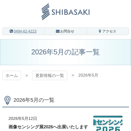
コ
ン
テ
ン
株式会社 シ
ツ
0494-62-4223
お問合せ
アクセス
本
バサキ LED
文
へ
2026年5月の記事一覧
事業部
ス
キ
ッ
WEBサイト
プ
2026年5月
ホーム
更新情報の一覧
2026年5月の一覧
2026年5月12日
画像センシング展2026へ出展いたします